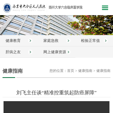
网站首页
医院概况
健康教育
家庭急救
检验正常值
新闻中心
科室介绍
肝病之友
网上健康资源
党建文化
健康指南
您的位置：首页 > 健康指南 > 健康指南
医院服务
医疗护理
刘飞主任谈“精准控重筑起防癌屏障”
教学科研
健康指南