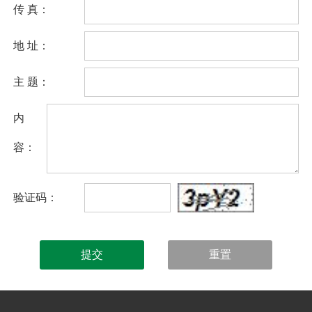
互动平台
传 真：
人力资源
地 址：
视频点播
主 题：
内
容：
验证码：
提交
重置