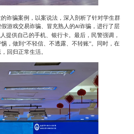
发的诈骗案例，
以案说法，
深入剖析了针
对学生
群
虚假游戏交易诈骗、冒充熟人的
诈骗，进行了层
AI
他人提供自己的手机、银行卡。最后，
民警强调
，
警惕，做到
“不轻信、不透露、不转账”
。
同时，在
态，回归正常生活。