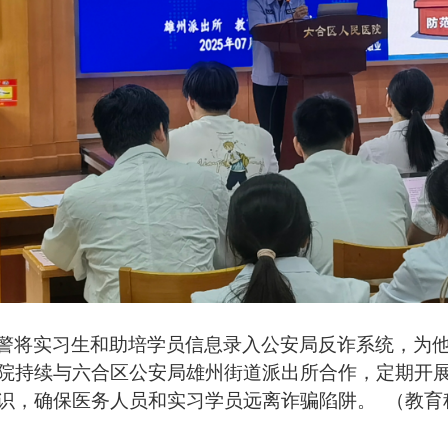
警
将
实习生和助培学员
信息录入
公安局
反诈系统，为
院
持续与
六合区公安局雄州街道派出所
合作
，
定期开
识，确保医务人员和实习学员远离诈骗陷阱。
（教育