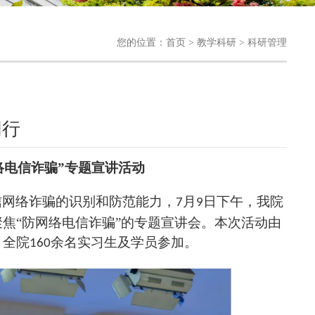
您的位置：首页 > 教学科研 > 科研管理
同行
络电信诈骗”专题宣讲活动
信网络诈骗的识别和防范能力，
月
日
下午，我院
7
9
聚焦
“防网络电信诈骗”
的
专题宣讲
会
。本次活动由
，全院
余
名实习
生及
学员参加。
160