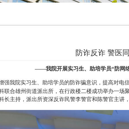
防诈反诈 警医
——
我
院开展实习生
、助培学员“防网
增强
我院实习生、助培学员
的防诈骗意识，提高对电
科
联合
雄州街道
派
出所，在行政楼二楼成功举办一场
科长主持，
派出所资深反诈民警
李警官和陈警官
主讲